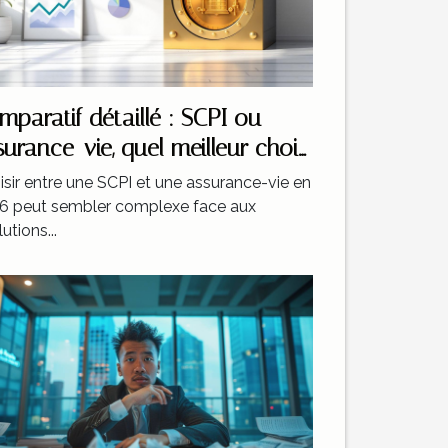
mparatif détaillé : SCPI ou
surance-vie, quel meilleur choix
 2026 ?
isir entre une SCPI et une assurance-vie en
6 peut sembler complexe face aux
utions...