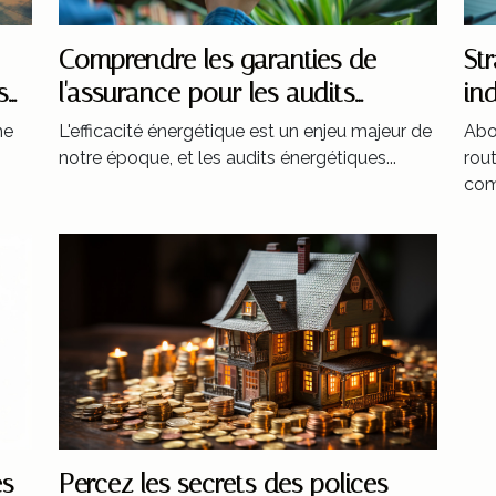
Comprendre les garanties de
St
s
l'assurance pour les audits
in
énergétiques
de
me
L'efficacité énergétique est un enjeu majeur de
Abo
notre époque, et les audits énergétiques...
rou
com
es
Percez les secrets des polices