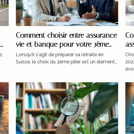
Comment choisir entre assurance
Co
a
vie et banque pour votre 3ème
as
pilier ?
en
e,
Lorsqu'il s'agit de préparer sa retraite en
Cho
Suisse, le choix du 3ème pilier est un élément...
202
évol