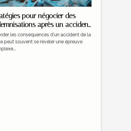
ratégies pour négocier des
demnisations après un accident
 la route
rder les conséquences d'un accident de la
te peut souvent se révéler une épreuve
plexe...