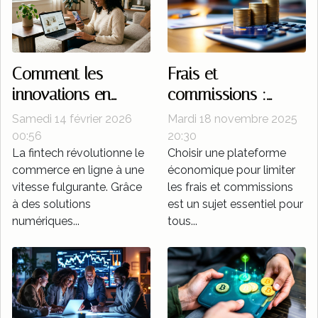
pour...
Comment les
Frais et
innovations en
commissions :
fintech
comment choisir
Samedi 14 février 2026
Mardi 18 novembre 2025
transforment-elles le
une plateforme
00:56
20:30
La fintech révolutionne le
Choisir une plateforme
commerce en ligne
économique ?
commerce en ligne à une
économique pour limiter
?
vitesse fulgurante. Grâce
les frais et commissions
à des solutions
est un sujet essentiel pour
numériques...
tous...