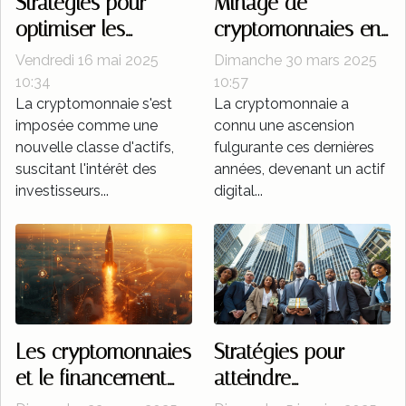
Stratégies pour
Minage de
optimiser les
cryptomonnaies en
avantages fiscaux
2023 tendances et
Vendredi 16 mai 2025
Dimanche 30 mars 2025
des investissements
viabilité
10:34
10:57
La cryptomonnaie s'est
La cryptomonnaie a
en cryptomonnaies
imposée comme une
connu une ascension
nouvelle classe d'actifs,
fulgurante ces dernières
suscitant l'intérêt des
années, devenant un actif
investisseurs...
digital...
Les cryptomonnaies
Stratégies pour
et le financement
atteindre
participatif
l'indépendance