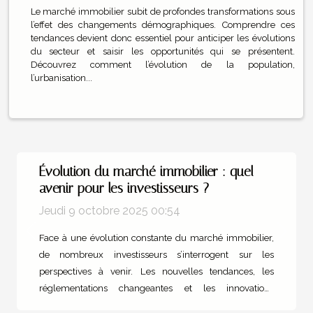
Le marché immobilier subit de profondes transformations sous
l’effet des changements démographiques. Comprendre ces
tendances devient donc essentiel pour anticiper les évolutions
du secteur et saisir les opportunités qui se présentent.
Découvrez comment l’évolution de la population,
l’urbanisation...
Évolution du marché immobilier : quel
avenir pour les investisseurs ?
Jeudi 9 octobre 2025 00:54
Previous
Next
Face à une évolution constante du marché immobilier,
de nombreux investisseurs s’interrogent sur les
perspectives à venir. Les nouvelles tendances, les
réglementations changeantes et les innovations
technologiques redéfinissent les règles du jeu.