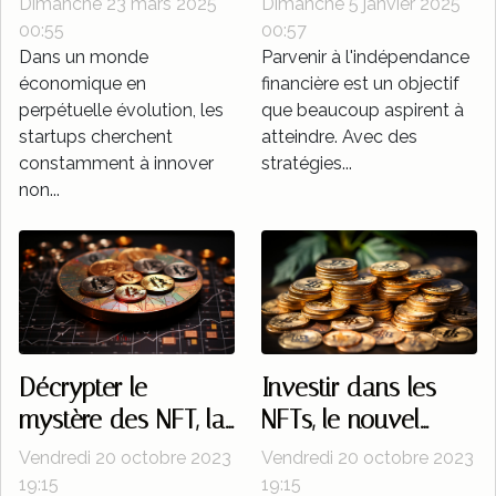
Dimanche 23 mars 2025
Dimanche 5 janvier 2025
nouvelles voies
financière par les
00:55
00:57
Dans un monde
Parvenir à l'indépendance
pour les startups
investissements
économique en
financière est un objectif
perpétuelle évolution, les
que beaucoup aspirent à
startups cherchent
atteindre. Avec des
constamment à innover
stratégies...
non...
Décrypter le
Investir dans les
mystère des NFT, la
NFTs, le nouvel
nouvelle tendance
eldorado des
Vendredi 20 octobre 2023
Vendredi 20 octobre 2023
crypto
cryptomonnaies
19:15
19:15