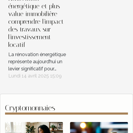
énergétique et plus-
value immobilière
comprendre l'impact
des travaux sur
l'investissement
locatif
La rénovation énergétique
représente aujourd’hui un
levier significatif pour
augmenter la valeur d’un
Lundi 14 avril 2025 15:09
bien immobilier,
notamment dans le cadre
de l’investissement locatif.
Entre économies d’énergie
Cryptomonnaies
et attractivité accrue sur le
marché, comprendre
l'impact de ces travaux
devient fondamental