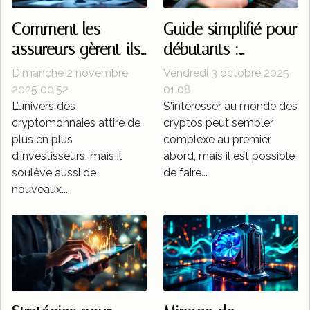
Comment les
Guide simplifié pour
assureurs gèrent-ils
débutants :
les risques liés aux
Premiers pas dans
Dimanche 2 novembre
Vendredi 3 octobre 2025
cryptomonnaies ?
l'achat de cryptos
2025 00:52
01:08
L’univers des
S'intéresser au monde des
cryptomonnaies attire de
cryptos peut sembler
plus en plus
complexe au premier
d’investisseurs, mais il
abord, mais il est possible
soulève aussi de
de faire...
nouveaux...