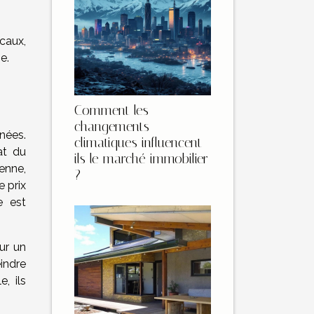
scaux,
e.
Comment les
changements
nées.
climatiques influencent-
at du
ils le marché immobilier
enne,
?
 prix
e est
ur un
indre
, ils