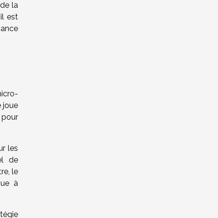
 de la
 il est
sance
icro-
e joue
 pour
ur les
el de
e, le
bue à
atégie