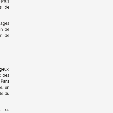
venus
us de
tages
on de
on de
geux,
t des
Paris
e, en
lle du
. Les