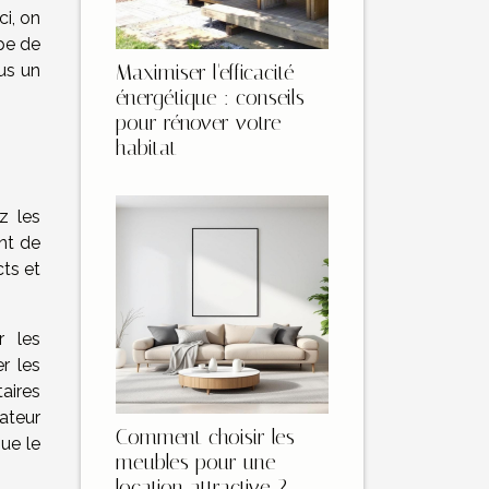
ci, on
pe de
Maximiser l'efficacité
us un
énergétique : conseils
pour rénover votre
habitat
z les
ont de
ts et
r les
r les
aires
ateur
Comment choisir les
que le
meubles pour une
location attractive ?