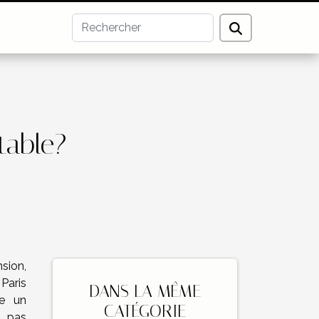
table?
sion,
Paris
DANS LA MÊME
ce un
CATÉGORIE
t pas