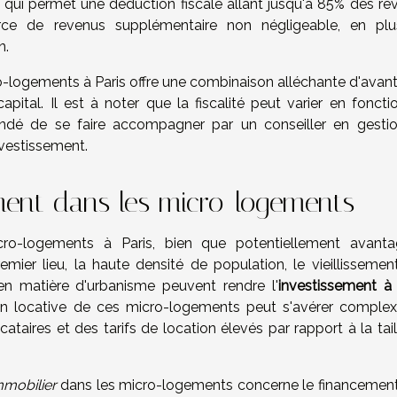
, qui permet une déduction fiscale allant jusqu'à 85% des re
urce de revenus supplémentaire non négligeable, en pl
n.
cro-logements à Paris offre une combinaison alléchante d'avan
pital. Il est à noter que la fiscalité peut varier en foncti
mandé de se faire accompagner par un conseiller en gesti
nvestissement.
ement dans les micro-logements
o-logements à Paris, bien que potentiellement avanta
emier lieu, la haute densité de population, le vieillissemen
s en matière d'urbanisme peuvent rendre l'
investissement à 
tion locative de ces micro-logements peut s'avérer complex
ataires et des tarifs de location élevés par rapport à la tai
mmobilier
dans les micro-logements concerne le financement