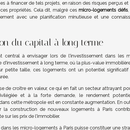
tes à financer de tels projets, en raison des risques perçus et
e ces propriétés. Cela dit, malgré ces
micro-logements défis
,
ssement avec une planification minutieuse et une connais
ion du capital à long terme
t central à envisager lors de l'investissement dans les m
ve d'investissement à long terme, où la plus-value immobilièr
r petite taille, ces logements ont un potentiel significatif
urée.
e de croître en valeur, ce qui en fait un secteur attrayant po
privilégiée et à la forte demande, le rendement potenti
dans cette métropole est en constante augmentation. En outr
r la construction de nouveaux logements à Paris contri
sur les prix de l'immobilier.
nt dans les micro-logements à Paris puisse constituer une str