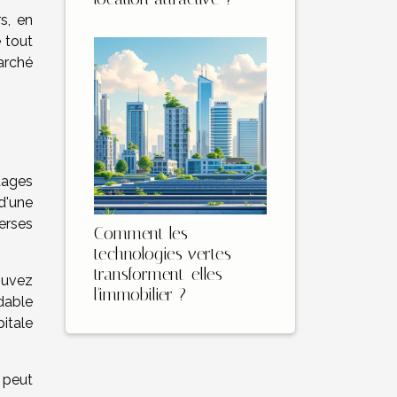
s, en
 tout
arché
tages
 d'une
verses
Comment les
technologies vertes
transforment-elles
ouvez
l'immobilier ?
dable
itale
 peut