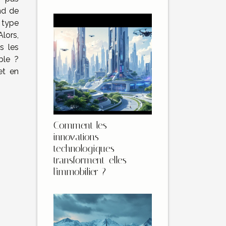
nd de
 type
lors,
s les
ble ?
et en
Comment les
innovations
technologiques
transforment-elles
l'immobilier ?