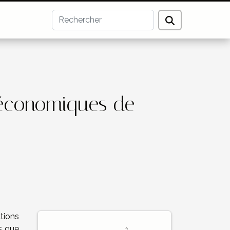
s économiques de
tions
s que