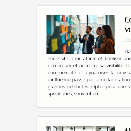
C
vo
Jeu
Da
nécessité pour attirer et fidéliser 
démarquer et accroître sa visibilité.
commerciale et dynamiser la croissa
d’influence passe par la collaboratio
grandes célébrités. Opter pour une s
spécifiques, souvent en...
M