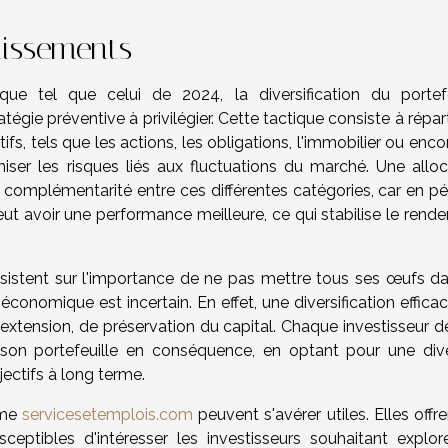
stissements
ue tel que celui de 2024, la diversification du portefe
ie préventive à privilégier. Cette tactique consiste à répart
ifs, tels que les actions, les obligations, l'immobilier ou enco
miser les risques liés aux fluctuations du marché. Une alloc
 la complémentarité entre ces différentes catégories, car en p
peut avoir une performance meilleure, ce qui stabilise le ren
nsistent sur l'importance de ne pas mettre tous ses œufs da
économique est incertain. En effet, une diversification effica
xtension, de préservation du capital. Chaque investisseur de
 son portefeuille en conséquence, en optant pour une dive
ectifs à long terme.
mme
servicesetemplois.com
peuvent s'avérer utiles. Elles offr
sceptibles d'intéresser les investisseurs souhaitant explor