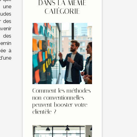
DANS LA MÊME
e une
CATÉGORIE
tudes
r des
venir
r des
hemin
née à
 d'une
Comment les méthodes
non conventionnelles
peuvent booster votre
clientèle ?