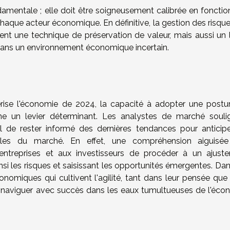
damentale ; elle doit être soigneusement calibrée en fonctio
chaque acteur économique. En définitive, la gestion des risqu
ent une technique de préservation de valeur, mais aussi un l
dans un environnement économique incertain.
érise l'économie de 2024, la capacité à adopter une postu
mme un levier déterminant. Les analystes de marché souli
 de rester informé des dernières tendances pour anticipe
bles du marché. En effet, une compréhension aiguisé
treprises et aux investisseurs de procéder à un ajust
insi les risques et saisissant les opportunités émergentes. Da
onomiques qui cultivent l'agilité, tant dans leur pensée que
 à naviguer avec succès dans les eaux tumultueuses de l'éco