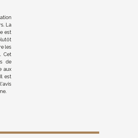
ation
rs. La
le est
lutôt
re les
. Cet
es de
e aux
Il est
'avis
ne.