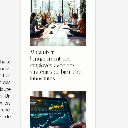
Maximiser
l’engagement des
haite
employés avec des
 nous
stratégies de bien-être
. Les
innovantes
t des
joute
n. Un
r les
rché.
és de