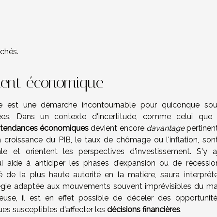
chés.
ment économique
ue est une démarche incontournable pour quiconque sou
irées. Dans un contexte d'incertitude, comme celui que
tendances économiques
devient encore
davantage
pertinent
la croissance du PIB, le taux de chômage ou l'inflation, son
 et orientent les perspectives d'investissement. S'y a
ui aide à anticiper les phases d'expansion ou de récessio
 de la plus haute autorité en la matière, saura interpréte
égie adaptée aux mouvements souvent imprévisibles du ma
euse, il est en effet possible de déceler des opportunit
sques susceptibles d'affecter les
décisions financières
.