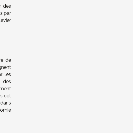
n des
es par
evier
re de
gnent
r les
e des
ement
ns cet
 dans
nomie