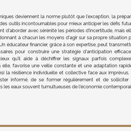
ues deviennent la norme plutôt que l'exception, la prépar
des outils incontournables pour mieux anticiper les défis futu
t d'aborder avec sérénité les périodes d'incertitude, mais el
donnant à chacun les moyens d'agir sur sa propre situation p
Un éducateur financier, grâce à son expertise, peut transmett
res pour construire une stratégie d'anticipation efficace
ux qu'il aide à déchiffrer les signaux parfois complex
 elle, favorise une veille constante et une adaptation rapid
nsi la résilience individuelle et collective face aux imprévus. 
er informé, de se former régulièrement et de solliciter l
ns les eaux souvent tumultueuses de l'économie contemporai